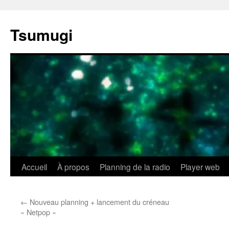
Aller
au
Tsumugi
contenu
Accueil
À propos
Planning de la radio
Player web
←
Nouveau planning + lancement du créneau
« Netpop »